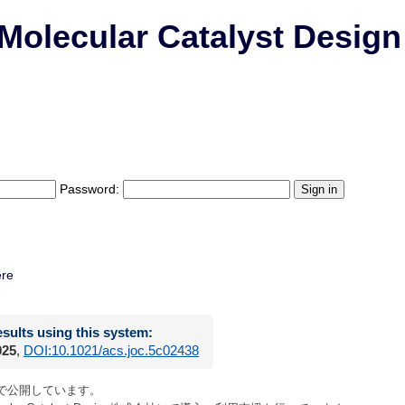
 Molecular Catalyst Desig
Password:
ere
esults using this system:
025
,
DOI:10.1021/acs.joc.5c02438
で公開しています。