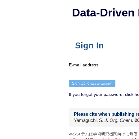
Data-Driven
Sign In
E-mail address:
Sign Up
(Create an account)
If you forgot your password, click h
Please cite when publishing r
Yamaguchi, S.
J. Org. Chem.
2
本システムは学術研究機関向けに無償